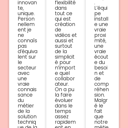
innovan
flexibilité
.
te,
dans
L’équi
unique.
tout ce
pe
Person
qui est
install
nellem
création
e une
ent je
de
vraie
ne
vidéos et
proxi
connaîs
aussi et
mité,
pas
surtout
une
d’équiva
de la
vraie
lent sur
simplicit
écout
le
é pour
e du
secteur
n’import
besoi
avec
e quel
n et
une
collabor
de
vraie
ateur.
comp
connais
On a pu
réhen
sance
la faire
sion.
du
évoluer
Malgr
métier
dans le
é le
de la
temps
fait
solution
assez
que
techniq
rapidem
notre
ue de la
ent en
métie