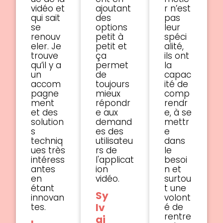
vidéo et
ajoutant
r n’est
qui sait
des
pas
se
options
leur
renouv
petit à
spéci
eler. Je
petit et
alité,
trouve
ça
ils ont
qu’il y a
permet
la
un
de
capac
accom
toujours
ité de
pagne
mieux
comp
ment
répondr
rendr
et des
e aux
e, à se
solution
demand
mettr
s
es des
e
techniq
utilisateu
dans
ues très
rs de
le
intéress
l'applicat
besoi
antes
ion
n et
en
vidéo.
surtou
étant
t une
Sy
innovan
volont
lv
tes.
é de
rentre
ai