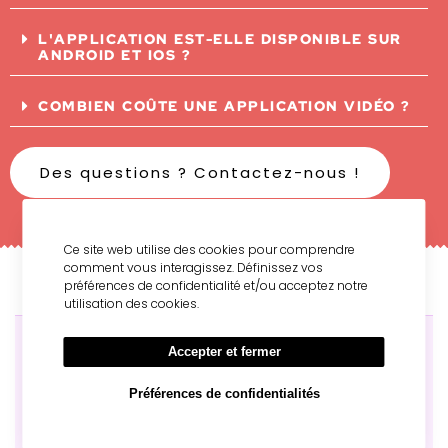
L'APPLICATION EST-ELLE DISPONIBLE SUR
ANDROID ET IOS ?
COMBIEN COÛTE UNE APPLICATION VIDÉO ?
Des questions ? Contactez-nous !
Ce site web utilise des cookies pour comprendre
comment vous interagissez. Définissez vos
préférences de confidentialité et/ou acceptez notre
utilisation des cookies.
Accepter et fermer
DEMANDEZ VOTRE DÉMO
Préférences de confidentialités
GRATUITE